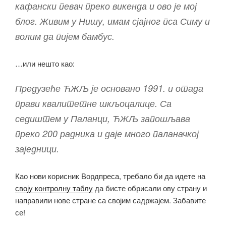
кафански певач преко викенда и ово је мој
блог. Живим у Нишу, имам сјајног пса Симу и
волим да пијем бамбус.
…или нешто као:
Предузеће ЋЖЉ је основано 1991. и отада
прави квалитетне шкљоцалице. Са
седиштем у Паланци, ЋЖЉ запошљава
преко 200 радника и даје много паланачкој
заједници.
Као нови корисник Вордпреса, требало би да идете на
своју контролну таблу
да бисте обрисали ову страну и
направили нове стране са својим садржајем. Забавите
се!