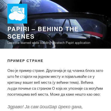
Скочи
на
садржај
PAPIRI – BEHIND THE
SCENES
Lessons learned while building Nivatech Papiri application
ПРИМЕР СТРАНЕ
Ово је пример стране. Другачија је од чланка блога зато
што ће стајати на једном месту и појављиваће се у
кретању вашег веб места (у већини тема). Већина
људи почиње са страном О која их упознаје са могућим
посетиоцима веб места. Може да каже нешто као ово:
Здраво! Ја сам поштар преко дана,